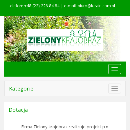
telefon: +48 (22) 226 84 84 | e-mail:
biuro@k-rain.com.pl
Menu
główne
Kategorie
Toggle
navigat
Dotacja
Firma Zielony krajobraz realizuje projekt p.n.