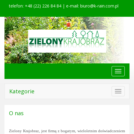
telefon: +48 (22) 226 84 84 | e-mail:
biuro@k-rain.com.pl
Menu
główne
Kategorie
Toggle
navigat
O nas
Zielony Krajobraz, jest firmą z bogatym, wieloletnim doświadczeniem